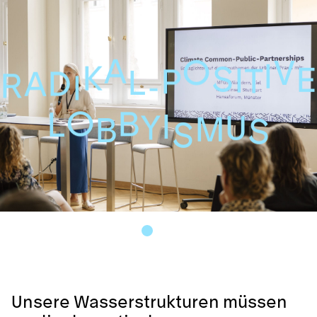
A
O
V
I
K
S
E
I
T
P
L
D
A
R
-
I
O
B
L
I
Y
U
M
B
S
S
Unsere Wasserstrukturen müssen