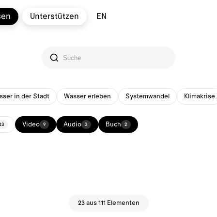
sen
Unterstützen
EN
ser in der Stadt
Wasser erleben
Systemwandel
Klimakrise
Video
Audio
Buch
43
9
3
2
23 aus 111 Elementen