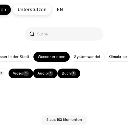
sen
Unterstützen
EN
ser in der Stadt
Wasser erleben
Systemwandel
Klimakrise
Video
Audio
Buch
18
2
1
1
4 aus 103 Elementen