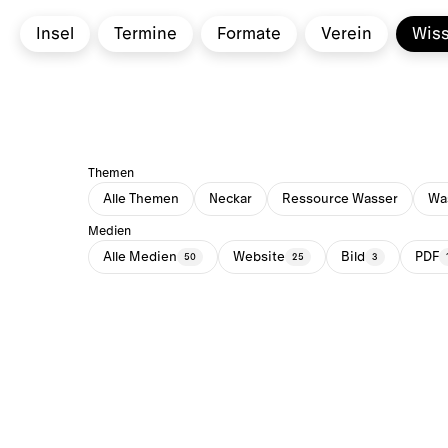
Insel
Termine
Formate
Verein
Wis
Themen
Alle Themen
Neckar
Ressource Wasser
Was
Medien
Alle Medien
Website
Bild
PDF
50
25
3