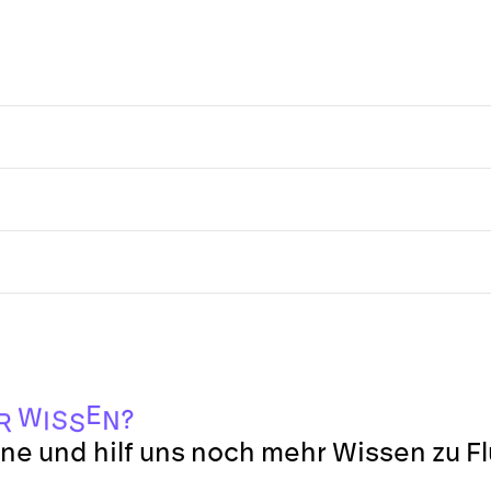
E
W
?
S
N
I
S
R
ne und hilf uns noch mehr Wissen zu F