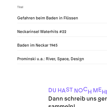
Titel
Gefahren beim Baden in Flüssen
Neckarinsel Waterhits #22
Baden im Neckar 1945
Prominski u.a.: River, Space, Design
C
S
E
T
D
H
U
O
M
A
N
H
H
Dann schreib uns ger
sammeln!