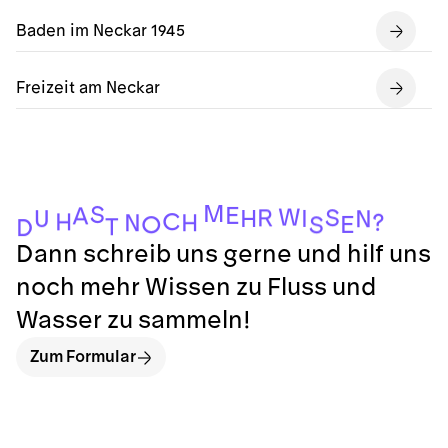
Baden im Neckar 1945
Freizeit am Neckar
M
S
E
A
W
S
R
I
H
U
N
C
H
?
H
N
E
O
S
T
D
Dann schreib uns gerne und hilf uns
noch mehr Wissen zu Fluss und
Wasser zu sammeln!
Zum Formular