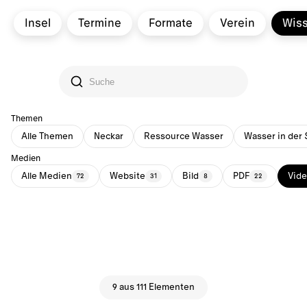
Insel
Termine
Formate
Verein
Wis
Themen
Alle Themen
Neckar
Ressource Wasser
Wasser in der 
Medien
Alle Medien
Website
Bild
PDF
Vid
72
31
8
22
9 aus 111 Elementen