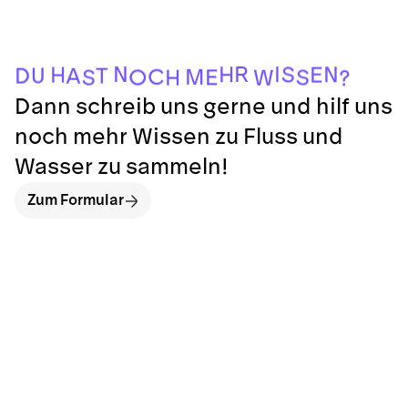
?
W
H
S
S
E
O
M
C
A
T
D
U
E
H
S
H
N
I
R
N
Dann schreib uns gerne und hilf uns
noch mehr Wissen zu Fluss und
Wasser zu sammeln!
Zum Formular