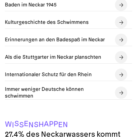
Baden im Neckar 1945
Kulturgeschichte des Schwimmens
Erinnerungen an den Badespaß im Neckar
Als die Stuttgarter im Neckar planschten
Internationaler Schutz für den Rhein
Immer weniger Deutsche können
schwimmen
I
N
S
E
N
S
H
W
P
A
P
E
S
27,4% des Neckarwassers kommt