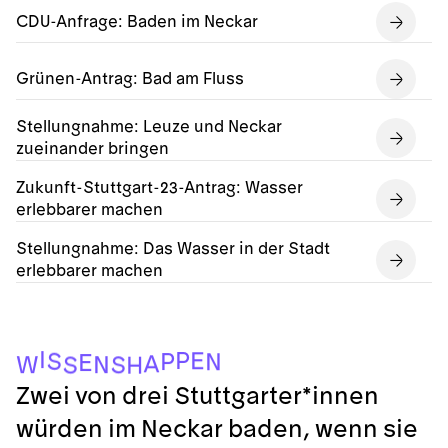
CDU-Anfrage: Baden im Neckar
Grünen-Antrag: Bad am Fluss
Stellungnahme: Leuze und Neckar
zueinander bringen
Zukunft-Stuttgart-23-Antrag: Wasser
erlebbarer machen
Stellungnahme: Das Wasser in der Stadt
erlebbarer machen
H
S
S
W
N
A
E
N
P
S
E
P
I
Zwei von drei Stuttgarter*innen
würden im Neckar baden, wenn sie