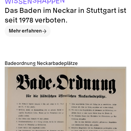
P
P
E
S
W
N
H
E
I
S
A
S
N
Das Baden im Neckar in Stuttgart ist
seit 1978 verboten.
Mehr erfahren
Badeordnung Neckarbadeplätze