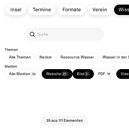
Insel
Termine
Formate
Verein
Wis
Themen
Alle Themen
Neckar
Ressource Wasser
Wasser in der 
Medien
Alle Medien
Website
Bild
PDF
Vide
56
27
3
18
35 aus 111 Elementen