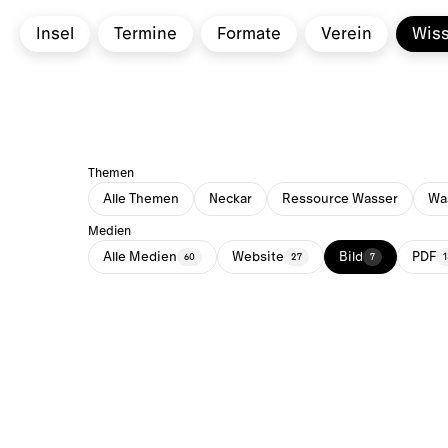
Insel
Termine
Formate
Verein
Wis
Themen
Alle Themen
Neckar
Ressource Wasser
Was
Medien
Alle Medien
Website
Bild
PDF
60
27
7
1