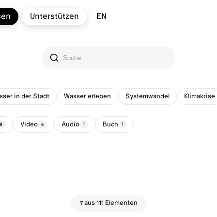
sen
Unterstützen
EN
ser in der Stadt
Wasser erleben
Systemwandel
Klimakrise
Video
Audio
Buch
8
6
1
1
7 aus 111 Elementen