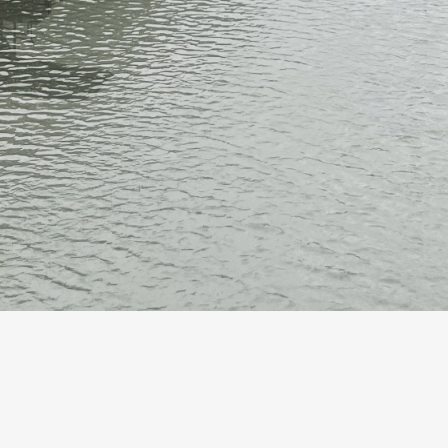
Inselsaison: Mai - September
Öffnungszeiten: Sonntags 13 - 18 Uhr.
h Wetterlage können sich die Öffnungszeiten kurzfristig 
Kontakt:
+49 176 48087366
hallo@neckarinsel.eu
Instagram
Facebook
Maps
Impressum
Datenschutz