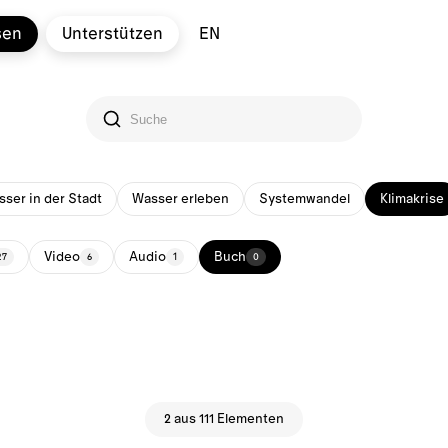
sen
Unterstützen
EN
ser in der Stadt
Wasser erleben
Systemwandel
Klimakrise
Video
Audio
Buch
27
6
1
0
2 aus 111 Elementen