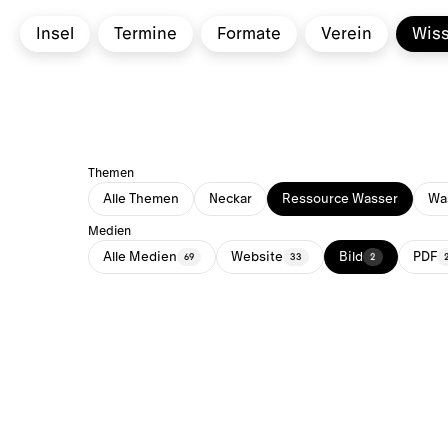
Insel
Termine
Formate
Verein
Wis
Themen
Alle Themen
Neckar
Ressource Wasser
Was
Medien
Alle Medien
Website
Bild
PDF
69
33
2