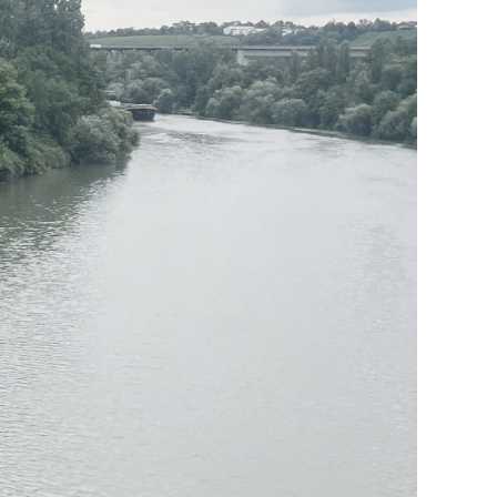
sel.eu hallo@necka