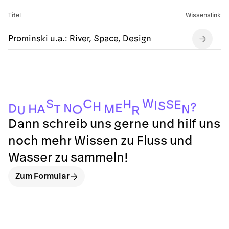
Titel
Wissenslink
Prominski u.a.: River, Space, Design
W
S
C
H
S
E
I
S
H
?
E
N
D
H
M
A
T
N
O
U
R
Dann schreib uns gerne und hilf uns
noch mehr Wissen zu Fluss und
Wasser zu sammeln!
Zum Formular