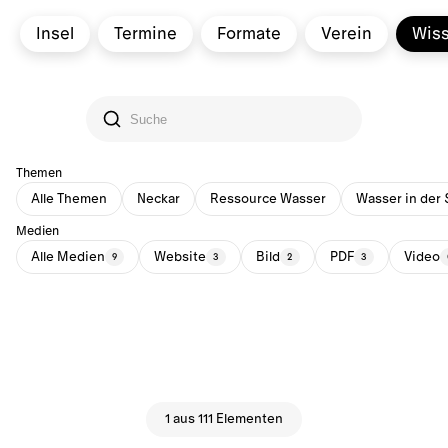
Insel
Termine
Formate
Verein
Wis
Themen
Alle Themen
Neckar
Ressource Wasser
Wasser in der 
Medien
Alle Medien
Website
Bild
PDF
Video
9
3
2
3
1 aus 111 Elementen