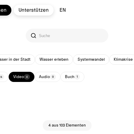
sen
Unterstützen
EN
ser in der Stadt
Wasser erleben
Systemwandel
Klimakrise
Video
Audio
Buch
26
4
0
1
4 aus 103 Elementen