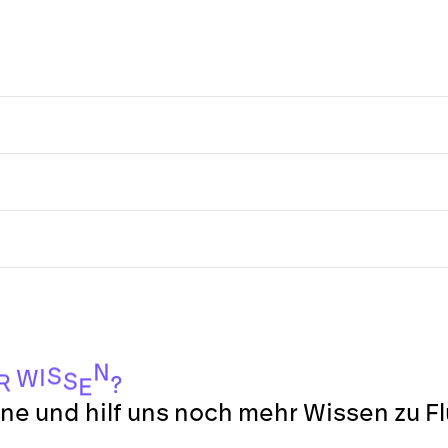
N
S
I
W
S
R
?
E
ne und hilf uns noch mehr Wissen zu F