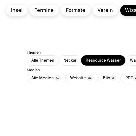
Insel
Termine
Formate
Verein
Wis
Themen
Alle Themen
Neckar
Ressource Wasser
Was
Medien
Alle Medien
Website
Bild
PDF
66
32
3