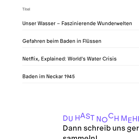
Titel
Unser Wasser – Faszinierende Wunderwelten
Gefahren beim Baden in Flüssen
Netflix, Explained: World's Water Crisis
Baden im Neckar 1945
A
C
S
T
H
D
M
H
H
U
N
O
E
Dann schreib uns ger
sammeln!