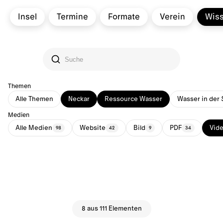
Insel
Termine
Formate
Verein
Wis
Themen
Alle Themen
Neckar
Ressource Wasser
Wasser in der 
Medien
Alle Medien
Website
Bild
PDF
Vid
98
42
9
34
8 aus 111 Elementen