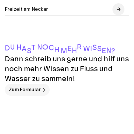
Freizeit am Neckar
R
N
O
H
U
S
T
C
D
E
W
S
I
A
H
N
H
E
S
M
?
Dann schreib uns gerne und hilf uns
noch mehr Wissen zu Fluss und
Wasser zu sammeln!
Zum Formular