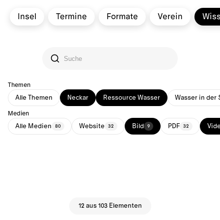
Insel
Termine
Formate
Verein
Wis
Themen
Alle Themen
Neckar
Ressource Wasser
Wasser in der 
Medien
Alle Medien
Website
Bild
PDF
Vid
80
32
9
32
12 aus 103 Elementen