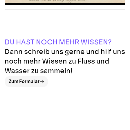
W
S
H
S
D
N
O
I
?
T
A
M
E
H
N
R
E
S
U
H
C
Dann schreib uns gerne und hilf uns
noch mehr Wissen zu Fluss und
Wasser zu sammeln!
Zum Formular