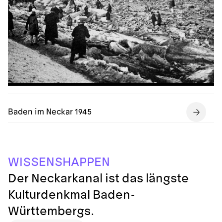
Baden im Neckar 1945
W
P
S
I
P
A
E
S
S
E
H
N
N
Der Neckarkanal ist das längste
Kulturdenkmal Baden-
Württembergs.