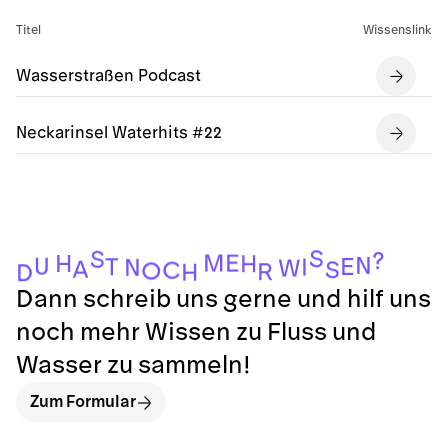
Titel
Wissenslink
Wasserstraßen Podcast
Neckarinsel Waterhits #22
S
S
?
M
E
H
H
N
U
E
T
I
N
W
A
S
C
O
R
H
D
Dann schreib uns gerne und hilf uns
noch mehr Wissen zu Fluss und
Wasser zu sammeln!
Zum Formular