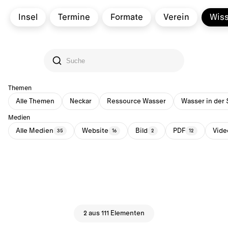
Insel
Termine
Formate
Verein
Wis
Themen
Alle Themen
Neckar
Ressource Wasser
Wasser in der 
Medien
Alle Medien
Website
Bild
PDF
Vide
35
16
2
12
2 aus 111 Elementen