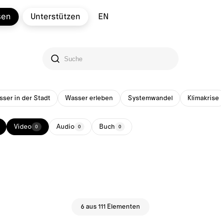
sen
Unterstützen
EN
ser in der Stadt
Wasser erleben
Systemwandel
Klimakrise
Video
Audio
Buch
0
0
0
6 aus 111 Elementen