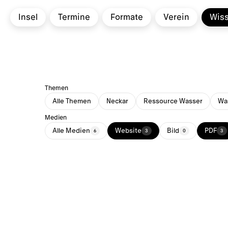
Insel
Termine
Formate
Verein
Wis
Themen
Alle Themen
Neckar
Ressource Wasser
Was
Medien
Alle Medien
Website
Bild
PDF
6
3
0
3