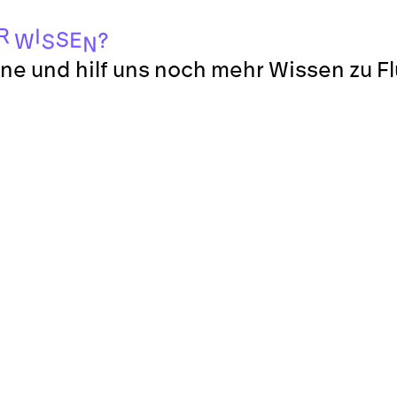
R
I
S
E
?
W
S
N
ne und hilf uns noch mehr Wissen zu F