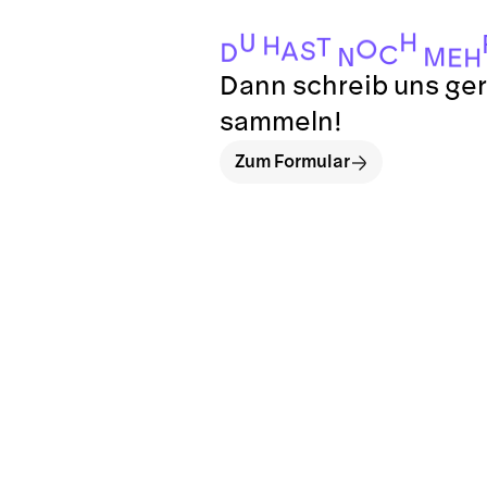
H
U
H
T
O
S
A
D
C
M
N
E
H
Dann schreib uns ger
sammeln!
Zum Formular