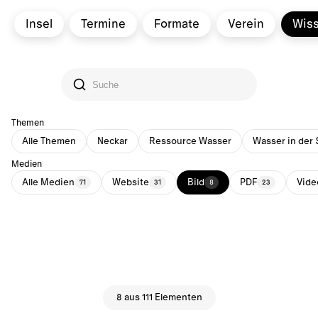
Insel
Termine
Formate
Verein
Wis
Themen
Alle Themen
Neckar
Ressource Wasser
Wasser in der 
Medien
Alle Medien
Website
Bild
PDF
Vide
71
31
8
23
8 aus 111 Elementen