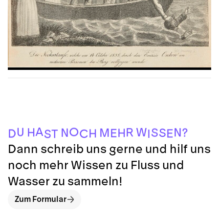
S
T
I
C
D
E
H
E
H
S
M
N
?
S
H
N
R
W
U
O
A
Dann schreib uns gerne und hilf uns
noch mehr Wissen zu Fluss und
Wasser zu sammeln!
Zum Formular