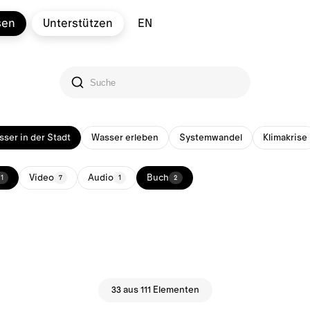
sen
Unterstützen
EN
ser in der Stadt
Wasser erleben
Systemwandel
Klimakrise
Video
Audio
Buch
1
7
1
2
33 aus 111 Elementen