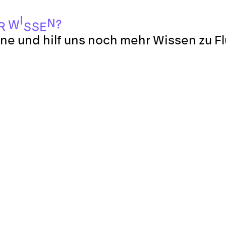
I
N
?
W
R
S
S
E
ne und hilf uns noch mehr Wissen zu F