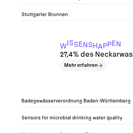
Stuttgarter Brunnen
S
I
E
N
E
P
S
S
N
P
H
W
A
27,4% des Neckarwass
Mehr erfahren
Badegewässerverordnung Baden-Württemberg
Sensors for microbial drinking water quality