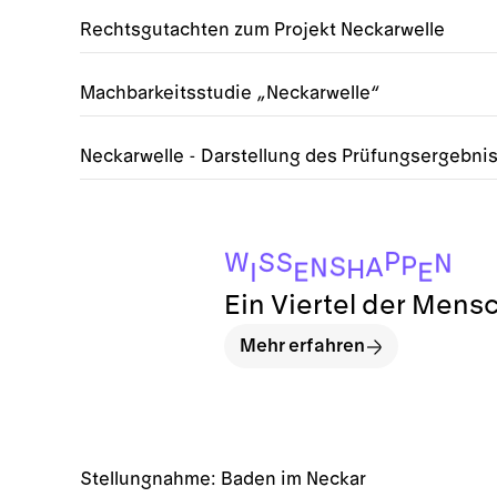
Rechtsgutachten zum Projekt Neckarwelle
Machbarkeitsstudie „Neckarwelle“
Neckarwelle - Darstellung des Prüfungsergebni
P
W
S
S
N
P
S
A
N
H
E
E
I
Ein Viertel der Mens
Mehr erfahren
Stellungnahme: Baden im Neckar