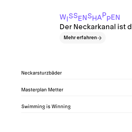
P
S
S
S
W
E
N
A
N
H
E
P
I
Der Neckarkanal ist
Mehr erfahren
Neckarsturzbäder
Masterplan Metter
Swimming is Winning