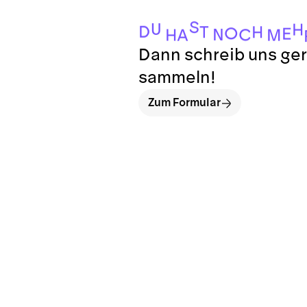
S
U
H
D
T
H
O
E
N
C
H
M
A
Dann schreib uns ger
sammeln!
Zum Formular