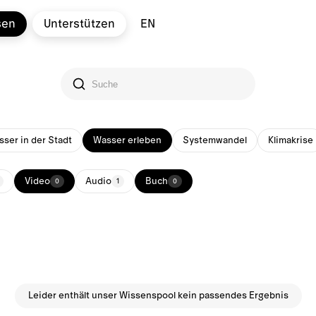
sen
Unterstützen
EN
ser in der Stadt
Wasser erleben
Systemwandel
Klimakrise
Video
Audio
Buch
0
1
0
Leider enthält unser Wissenspool kein passendes Ergebnis