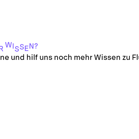
W
?
I
N
S
E
R
S
ne und hilf uns noch mehr Wissen zu F