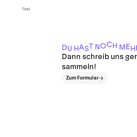
Titel
C
H
O
T
E
N
M
A
D
H
H
U
S
Dann schreib uns ger
sammeln!
Zum Formular