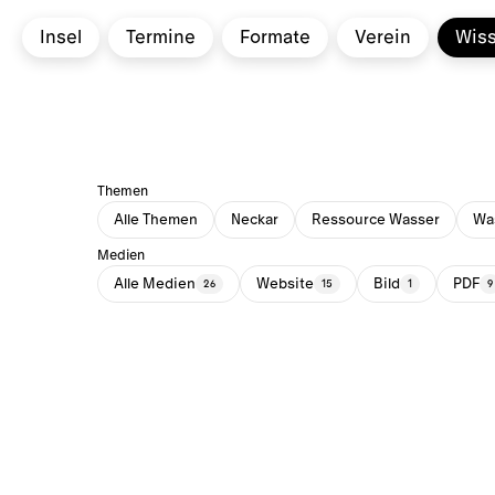
Insel
Termine
Formate
Verein
Wis
Themen
Alle Themen
Neckar
Ressource Wasser
Was
Medien
Alle Medien
Website
Bild
PDF
26
15
1
9