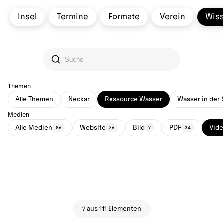
Insel
Termine
Formate
Verein
Wis
Themen
Alle Themen
Neckar
Ressource Wasser
Wasser in der 
Medien
Alle Medien
Website
Bild
PDF
Vid
86
36
7
34
7 aus 111 Elementen