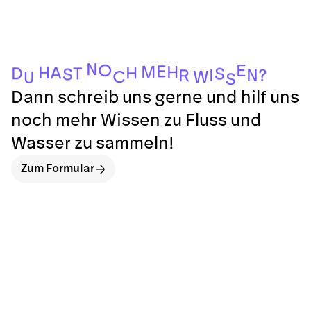
N
O
E
E
M
H
H
A
H
D
T
S
S
?
N
I
R
W
C
U
S
Dann schreib uns gerne und hilf uns
noch mehr Wissen zu Fluss und
Wasser zu sammeln!
Zum Formular