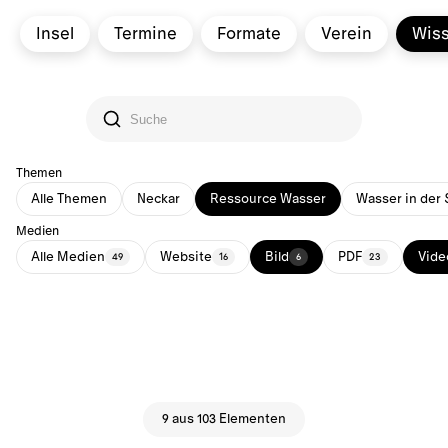
Insel
Termine
Formate
Verein
Wis
Themen
Alle Themen
Neckar
Ressource Wasser
Wasser in der 
Medien
Alle Medien
Website
Bild
PDF
Vide
49
16
6
23
9 aus 103 Elementen