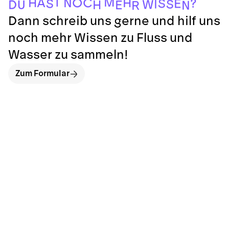
R
N
E
H
U
D
W
S
I
S
E
S
?
O
C
N
H
A
H
T
M
Dann schreib uns gerne und hilf uns
noch mehr Wissen zu Fluss und
Wasser zu sammeln!
Zum Formular