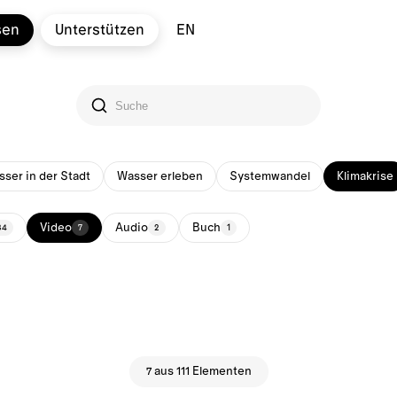
sen
Unterstützen
EN
ser in der Stadt
Wasser erleben
Systemwandel
Klimakrise
Video
Audio
Buch
34
7
2
1
7 aus 111 Elementen