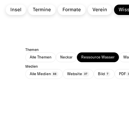
Insel
Termine
Formate
Verein
Wis
Themen
Alle Themen
Neckar
Ressource Wasser
Was
Medien
Alle Medien
Website
Bild
PDF
88
37
7