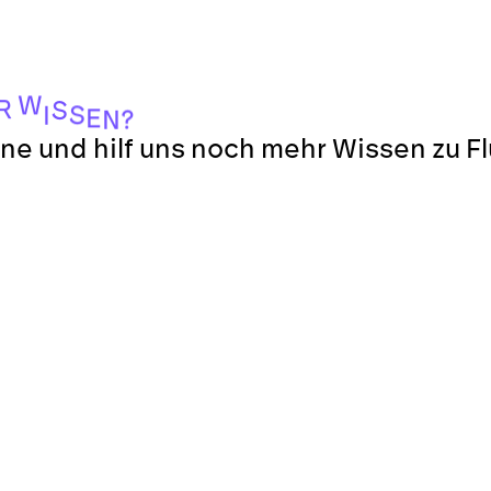
W
R
S
S
I
E
?
N
ne und hilf uns noch mehr Wissen zu F