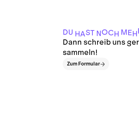
O
D
M
U
S
E
C
T
N
H
H
H
A
Dann schreib uns ger
sammeln!
Zum Formular