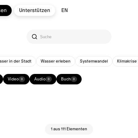
sen
Unterstützen
EN
ser in der Stadt
Wasser erleben
Systemwandel
Klimakrise
Video
Audio
Buch
0
0
0
1 aus 111 Elementen