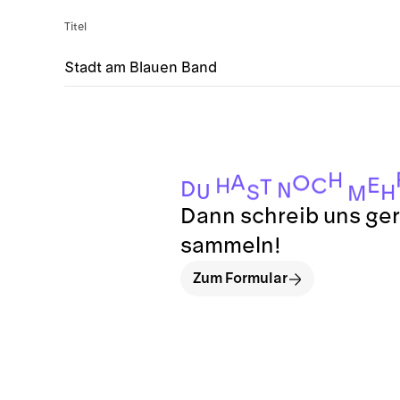
Titel
Stadt am Blauen Band
H
A
O
E
H
C
T
D
N
U
S
H
M
Dann schreib uns ger
sammeln!
Zum Formular