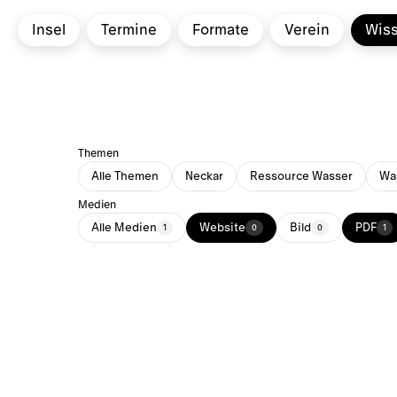
Insel
Termine
Formate
Verein
Wis
Themen
Alle Themen
Neckar
Ressource Wasser
Was
Medien
Alle Medien
Website
Bild
PDF
1
0
0
1