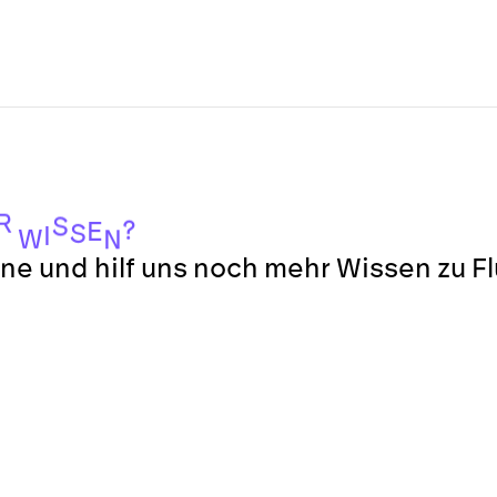
R
S
?
E
S
I
W
N
ne und hilf uns noch mehr Wissen zu F