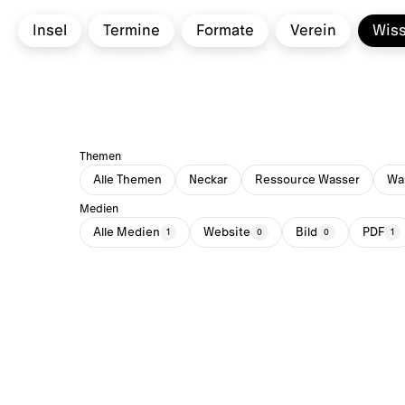
Insel
Termine
Formate
Verein
Wis
Themen
Alle Themen
Neckar
Ressource Wasser
Was
Medien
Alle Medien
Website
Bild
PDF
1
0
0
1