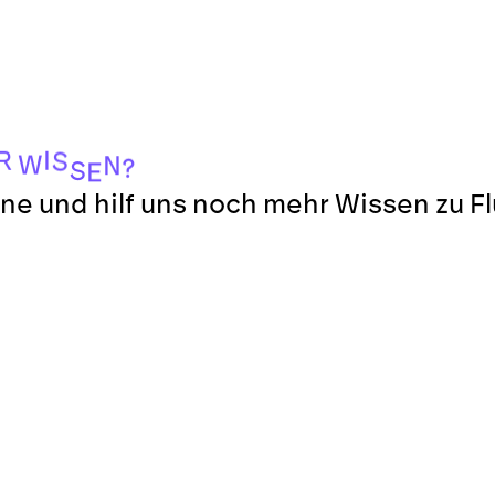
I
R
S
W
N
?
S
E
ne und hilf uns noch mehr Wissen zu F