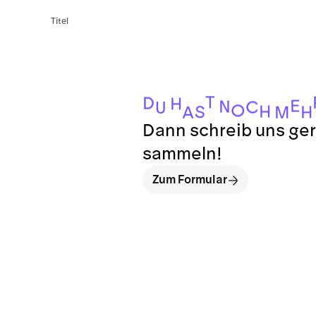
Titel
T
D
H
E
N
C
U
O
H
S
H
M
A
Dann schreib uns ger
sammeln!
Zum Formular