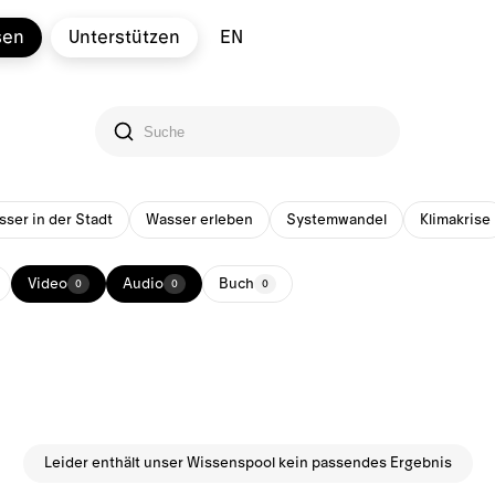
sen
Unterstützen
EN
ser in der Stadt
Wasser erleben
Systemwandel
Klimakrise
Video
Audio
Buch
0
0
0
Leider enthält unser Wissenspool kein passendes Ergebnis