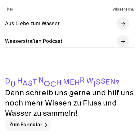
Titel
Wissenslink
Aus Liebe zum Wasser
Wasserstraßen Podcast
N
R
H
W
D
S
N
M
T
E
S
E
H
H
?
A
S
O
I
C
U
Dann schreib uns gerne und hilf uns
noch mehr Wissen zu Fluss und
Wasser zu sammeln!
Zum Formular