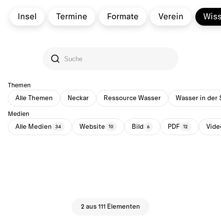
Insel
Termine
Formate
Verein
Wis
Themen
Alle Themen
Neckar
Ressource Wasser
Wasser in der 
Medien
Alle Medien
Website
Bild
PDF
Vide
34
10
6
12
2 aus 111 Elementen