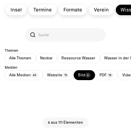
Insel
Termine
Formate
Verein
Wis
Themen
Alle Themen
Neckar
Ressource Wasser
Wasser in der 
Medien
Alle Medien
Website
Bild
PDF
Vide
43
13
6
18
6 aus 111 Elementen