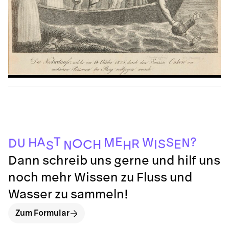
S
H
N
C
H
I
E
S
R
O
D
U
N
H
M
W
S
A
?
E
T
Dann schreib uns gerne und hilf uns
noch mehr Wissen zu Fluss und
Wasser zu sammeln!
Zum Formular