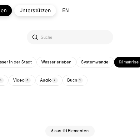
sen
Unterstützen
EN
ser in der Stadt
Wasser erleben
Systemwandel
Klimakrise
Video
Audio
Buch
8
4
2
1
6 aus 111 Elementen