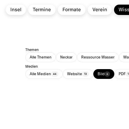
Insel
Termine
Formate
Verein
Wis
Themen
Alle Themen
Neckar
Ressource Wasser
Was
Medien
Alle Medien
Website
Bild
PDF
44
13
6
1