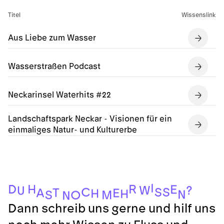
Titel
Wissenslink
Aus Liebe zum Wasser
Wasserstraßen Podcast
Neckarinsel Waterhits #22
Landschaftspark Neckar - Visionen für ein
einmaliges Natur- und Kulturerbe
I
R
H
D
E
W
?
U
C
S
S
T
A
E
H
H
N
S
M
O
N
Dann schreib uns gerne und hilf uns