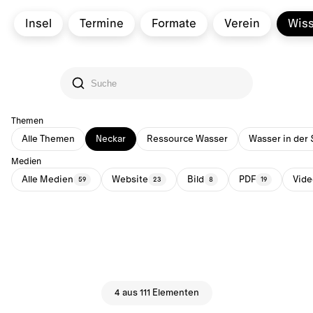
Insel
Termine
Formate
Verein
Wis
Themen
Alle Themen
Neckar
Ressource Wasser
Wasser in der 
Medien
Alle Medien
Website
Bild
PDF
Vide
59
23
8
19
4 aus 111 Elementen