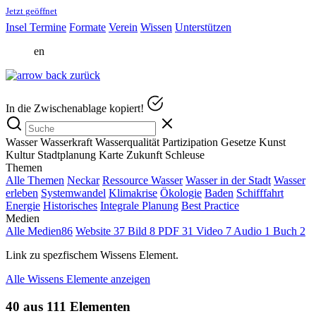
J
e
t
z
t
g
e
ö
f
f
n
e
t
Insel
Termine
Formate
Verein
Wissen
Unterstützen
en
zurück
In die Zwischenablage kopiert!
Wasser
Wasserkraft
Wasserqualität
Partizipation
Gesetze
Kunst
Kultur
Stadtplanung
Karte
Zukunft
Schleuse
Themen
Alle Themen
Neckar
Ressource Wasser
Wasser in der Stadt
Wasser
erleben
Systemwandel
Klimakrise
Ökologie
Baden
Schifffahrt
Energie
Historisches
Integrale Planung
Best Practice
Medien
Alle Medien
86
Website
37
Bild
8
PDF
31
Video
7
Audio
1
Buch
2
Link zu spezfischem Wissens Element.
Alle Wissens Elemente anzeigen
40 aus 111 Elementen