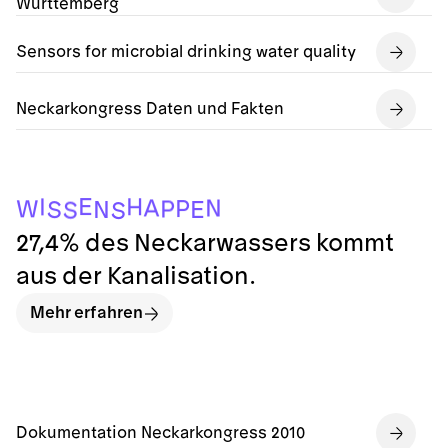
Württemberg
Sensors for microbial drinking water quality
Neckarkongress Daten und Fakten
E
H
I
A
N
P
W
P
E
N
S
S
S
27,4% des Neckarwassers kommt
aus der Kanalisation.
Mehr erfahren
Dokumentation Neckarkongress 2010