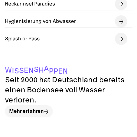
Neckarinsel Paradies
Hygienisierung von Abwasser
Splash or Pass
A
S
W
H
E
N
S
I
S
P
P
N
E
Seit 2000 hat Deutschland bereits
einen Bodensee voll Wasser
verloren.
Mehr erfahren