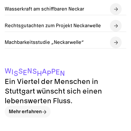
Wasserkraft am schiffbaren Neckar
Rechtsgutachten zum Projekt Neckarwelle
Machbarkeitsstudie „Neckarwelle“
N
W
S
S
P
A
I
E
E
P
N
S
H
Ein Viertel der Menschen in
Stuttgart wünscht sich einen
lebenswerten Fluss.
Mehr erfahren