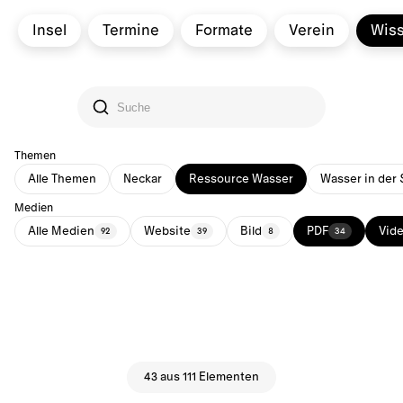
Insel
Termine
Formate
Verein
Wis
Themen
Alle Themen
Neckar
Ressource Wasser
Wasser in der 
Medien
Alle Medien
Website
Bild
PDF
Vid
92
39
8
34
43 aus 111 Elementen