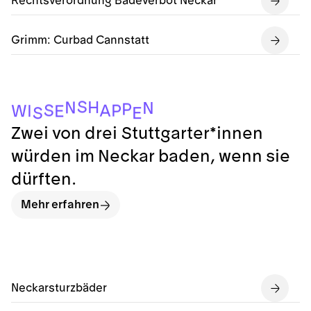
Rechtsverordnung Badeverbot Neckar
Grimm: Curbad Cannstatt
S
H
N
N
P
S
P
A
I
W
E
E
S
Zwei von drei Stuttgarter*innen
würden im Neckar baden, wenn sie
dürften.
Mehr erfahren
Neckarsturzbäder