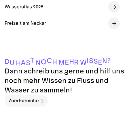
Wasseratlas 2025
Freizeit am Neckar
T
?
I
C
S
N
S
H
D
O
H
M
R
E
E
W
A
U
S
N
H
Dann schreib uns gerne und hilf uns
noch mehr Wissen zu Fluss und
Wasser zu sammeln!
Zum Formular