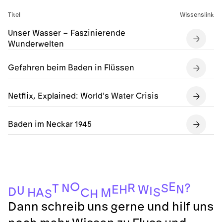
Titel
Wissenslink
Unser Wasser – Faszinierende
Wunderwelten
Gefahren beim Baden in Flüssen
Netflix, Explained: World's Water Crisis
Baden im Neckar 1945
E
O
?
R
N
S
T
N
E
H
W
U
I
D
S
A
H
C
M
S
H
Dann schreib uns gerne und hilf uns