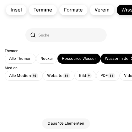
Insel
Termine
Formate
Verein
Wis
Themen
Alle Themen
Neckar
Ressource Wasser
Wasser in der 
Medien
Alle Medien
Website
Bild
PDF
Vid
92
38
9
38
2 aus 103 Elementen