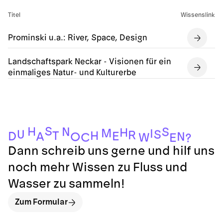
Titel
Wissenslink
Prominski u.a.: River, Space, Design
Landschaftspark Neckar - Visionen für ein
einmaliges Natur- und Kulturerbe
S
H
N
S
H
M
I
U
S
R
H
T
E
D
A
N
O
C
W
E
?
Dann schreib uns gerne und hilf uns
noch mehr Wissen zu Fluss und
Wasser zu sammeln!
Zum Formular