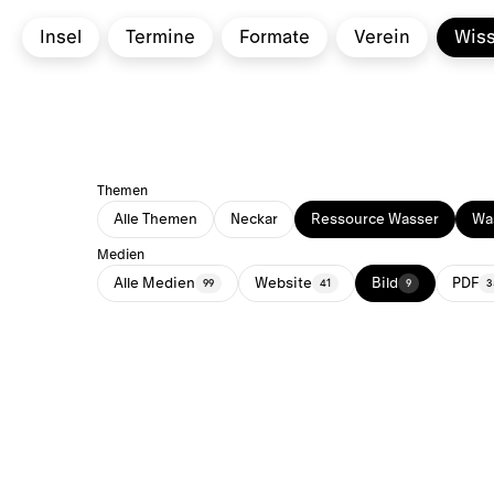
Insel
Termine
Formate
Verein
Wis
Themen
Alle Themen
Neckar
Ressource Wasser
Was
Medien
Alle Medien
Website
Bild
PDF
99
41
9
3