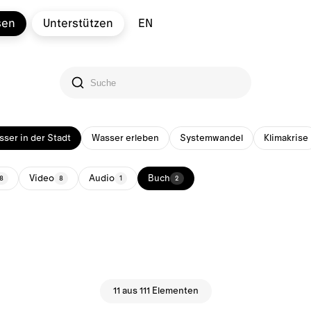
sen
Unterstützen
EN
ser in der Stadt
Wasser erleben
Systemwandel
Klimakrise
Video
Audio
Buch
8
8
1
2
11 aus 111 Elementen