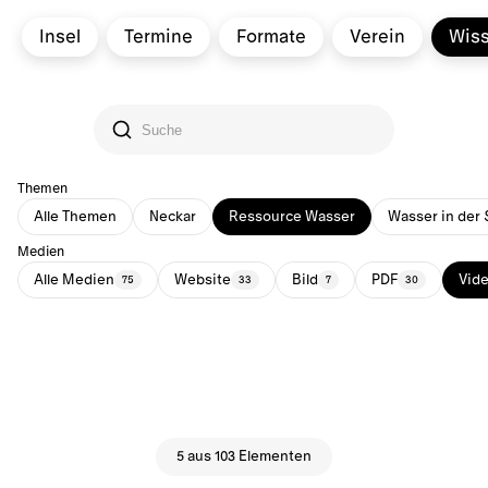
Insel
Termine
Formate
Verein
Wis
Themen
Alle Themen
Neckar
Ressource Wasser
Wasser in der 
Medien
Alle Medien
Website
Bild
PDF
Vid
75
33
7
30
5 aus 103 Elementen