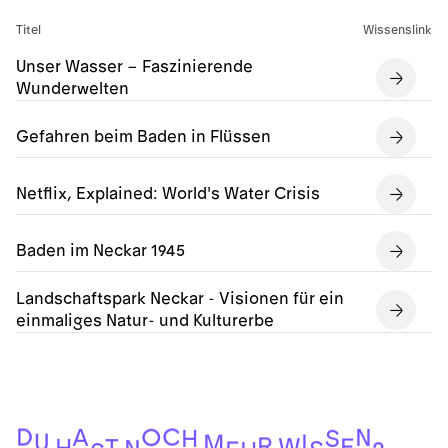
Titel
Wissenslink
Unser Wasser – Faszinierende
Wunderwelten
Gefahren beim Baden in Flüssen
Netflix, Explained: World's Water Crisis
Baden im Neckar 1945
Landschaftspark Neckar - Visionen für ein
einmaliges Natur- und Kulturerbe
C
D
O
A
N
S
H
U
I
M
R
W
E