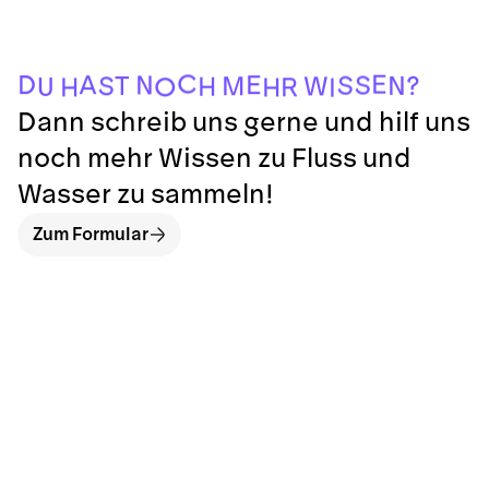
I
H
H
R
O
U
H
W
M
S
T
?
N
S
S
N
E
A
D
E
C
Dann schreib uns gerne und hilf uns
noch mehr Wissen zu Fluss und
Wasser zu sammeln!
Zum Formular