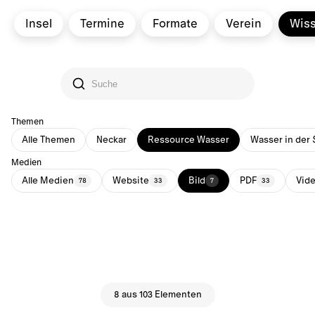
Insel
Termine
Formate
Verein
Wis
Themen
Alle Themen
Neckar
Ressource Wasser
Wasser in der 
Medien
Alle Medien
Website
Bild
PDF
Vid
78
33
7
33
8 aus 103 Elementen