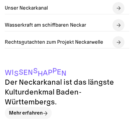
Unser Neckarkanal
Wasserkraft am schiffbaren Neckar
Rechtsgutachten zum Projekt Neckarwelle
P
S
E
S
I
N
P
E
W
A
N
S
H
Der Neckarkanal ist das längste
Kulturdenkmal Baden-
Württembergs.
Mehr erfahren