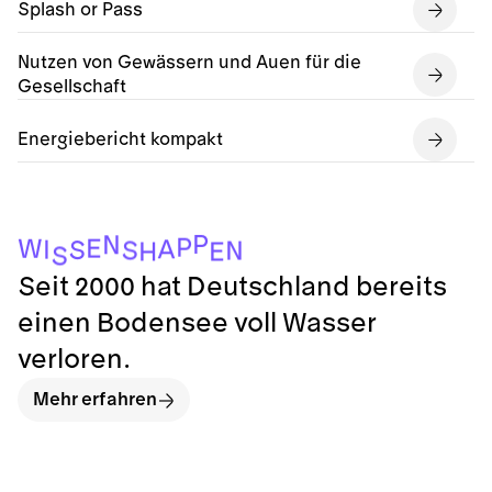
Splash or Pass
Nutzen von Gewässern und Auen für die
Gesellschaft
Energiebericht kompakt
P
N
P
E
W
A
I
S
S
N
E
H
S
Seit 2000 hat Deutschland bereits
einen Bodensee voll Wasser
verloren.
Mehr erfahren