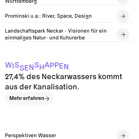
Württemberg
Prominski u.a.: River, Space, Design
Landschaftspark Neckar - Visionen für ein
einmaliges Natur- und Kulturerbe
A
S
S
W
P
P
E
I
N
H
N
E
S
27,4% des Neckarwassers kommt
aus der Kanalisation.
Mehr erfahren
Perspektiven Wasser