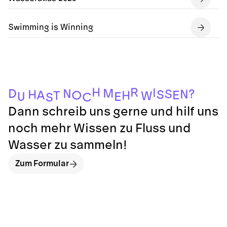
Swimming is Winning
H
R
I
M
D
N
?
S
N
H
S
E
A
O
H
T
W
U
E
C
S
Dann schreib uns gerne und hilf uns
noch mehr Wissen zu Fluss und
Wasser zu sammeln!
Zum Formular