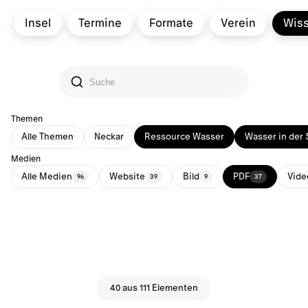
Insel
Termine
Formate
Verein
Wis
Themen
Alle Themen
Neckar
Ressource Wasser
Wasser in der 
Medien
Alle Medien
Website
Bild
PDF
Vide
96
39
9
37
40 aus 111 Elementen