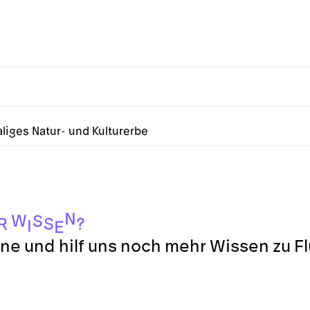
liges Natur- und Kulturerbe
N
W
S
S
?
R
I
E
ne und hilf uns noch mehr Wissen zu F