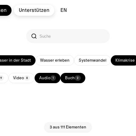
sen
Unterstützen
EN
ser in der Stadt
Wasser erleben
Systemwandel
Klimakrise
Video
Audio
Buch
39
8
1
2
3 aus 111 Elementen