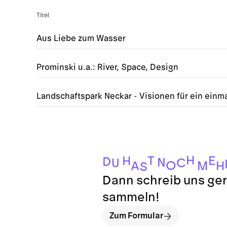
Titel
Aus Liebe zum Wasser
Prominski u.a.: River, Space, Design
Landschaftspark Neckar - Visionen für ein einma
H
E
T
H
D
N
C
U
O
H
M
A
S
Dann schreib uns ger
sammeln!
Zum Formular