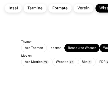
Insel
Termine
Formate
Verein
Wis
Themen
Alle Themen
Neckar
Ressource Wasser
Was
Medien
Alle Medien
Website
Bild
PDF
98
39
9