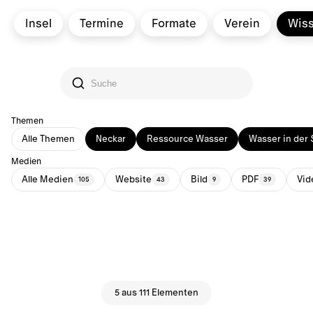
Insel
Termine
Formate
Verein
Wis
Themen
Alle Themen
Neckar
Ressource Wasser
Wasser in der 
Medien
Alle Medien
Website
Bild
PDF
Vid
105
43
9
39
5 aus 111 Elementen