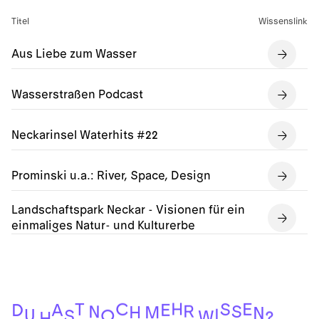
Titel
Wissenslink
Aus Liebe zum Wasser
Wasserstraßen Podcast
Neckarinsel Waterhits #22
Prominski u.a.: River, Space, Design
Landschaftspark Neckar - Visionen für ein
einmaliges Natur- und Kulturerbe
H
C
E
T
S
E
A
D
R
S
N
H
M
N
I
U
O
S
W
?
H