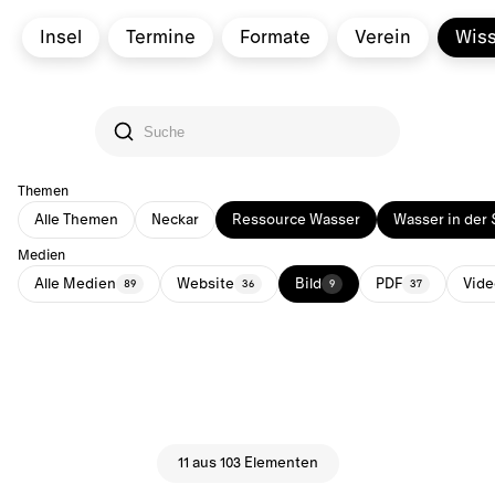
Insel
Termine
Formate
Verein
Wis
Themen
Alle Themen
Neckar
Ressource Wasser
Wasser in der 
Medien
Alle Medien
Website
Bild
PDF
Vide
89
36
9
37
11 aus 103 Elementen