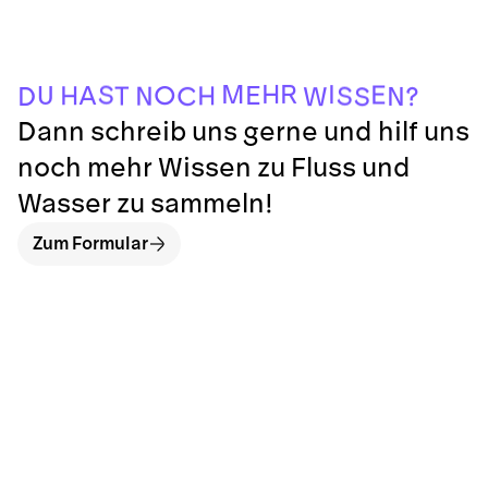
S
W
?
D
N
C
N
S
T
H
H
A
U
O
E
S
E
I
M
H
R
Dann schreib uns gerne und hilf uns
noch mehr Wissen zu Fluss und
Wasser zu sammeln!
Zum Formular