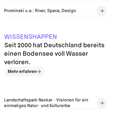
Prominski u.a.: River, Space, Design
E
A
W
N
N
P
I
S
P
H
S
E
S
Seit 2000 hat Deutschland bereits
einen Bodensee voll Wasser
verloren.
Mehr erfahren
Landschaftspark Neckar - Visionen für ein
einmaliges Natur- und Kulturerbe