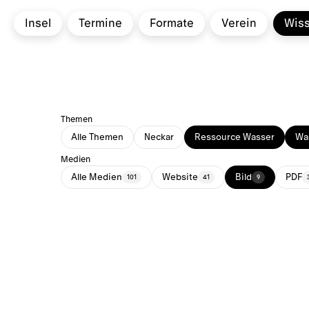
Insel
Termine
Formate
Verein
Wis
Themen
Alle Themen
Neckar
Ressource Wasser
Was
Medien
Alle Medien
Website
Bild
PDF
101
41
9