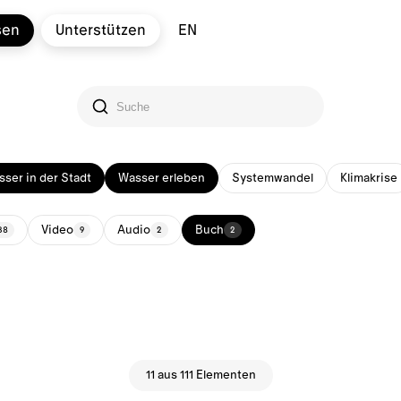
sen
Unterstützen
EN
ser in der Stadt
Wasser erleben
Systemwandel
Klimakrise
Video
Audio
Buch
38
9
2
2
11 aus 111 Elementen