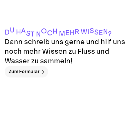
U
S
A
O
H
N
I
R
W
H
S
D
E
H
E
C
S
M
?
T
N
Dann schreib uns gerne und hilf uns
noch mehr Wissen zu Fluss und
Wasser zu sammeln!
Zum Formular