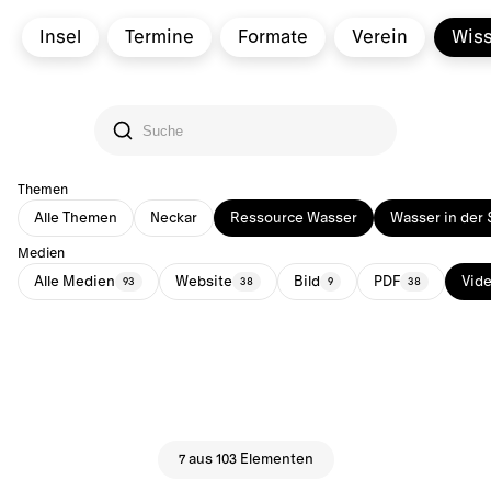
Insel
Termine
Formate
Verein
Wis
Themen
Alle Themen
Neckar
Ressource Wasser
Wasser in der 
Medien
Alle Medien
Website
Bild
PDF
Vid
93
38
9
38
7 aus 103 Elementen