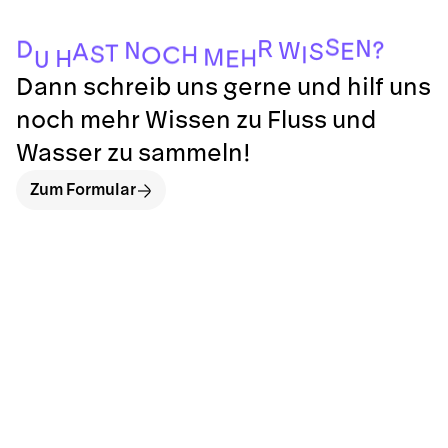
S
N
R
D
?
N
W
E
S
A
T
S
H
I
C
O
M
H
H
E
U
Dann schreib uns gerne und hilf uns
noch mehr Wissen zu Fluss und
Wasser zu sammeln!
Zum Formular