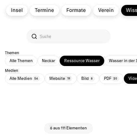
Insel
Termine
Formate
Verein
Wis
Themen
Alle Themen
Neckar
Ressource Wasser
Wasser in der 
Medien
Alle Medien
Website
Bild
PDF
Vid
54
19
8
20
6 aus 111 Elementen