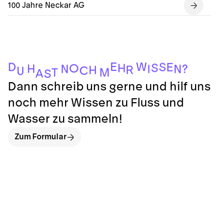
100 Jahre Neckar AG
E
W
D
S
E
S
H
O
H
?
N
N
I
R
H
C
U
M
T
A
S
Dann schreib uns gerne und hilf uns
noch mehr Wissen zu Fluss und
Wasser zu sammeln!
Zum Formular