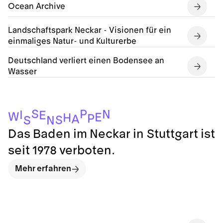
Ocean Archive
Landschaftspark Neckar - Visionen für ein
einmaliges Natur- und Kulturerbe
Deutschland verliert einen Bodensee an
Wasser
S
P
N
I
E
W
E
H
P
A
S
S
N
Das Baden im Neckar in Stuttgart ist
seit 1978 verboten.
Mehr erfahren