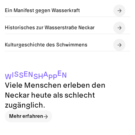
Ein Manifest gegen Wasserkraft
Historisches zur Wasserstraße Neckar
Kulturgeschichte des Schwimmens
E
E
S
A
N
I
N
S
H
S
W
P
P
Viele Menschen erleben den
Neckar heute als schlecht
zugänglich.
Mehr erfahren