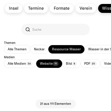
Insel
Termine
Formate
Verein
Wis
Themen
Alle Themen
Neckar
Ressource Wasser
Wasser in der 
Medien
Alle Medien
Website
Bild
PDF
Vid
54
19
8
20
21 aus 111 Elementen