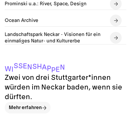
Prominski u.a.: River, Space, Design
Ocean Archive
Landschaftspark Neckar - Visionen für ein
einmaliges Natur- und Kulturerbe
S
S
E
H
S
N
A
N
P
W
I
E
P
Zwei von drei Stuttgarter*innen
würden im Neckar baden, wenn sie
dürften.
Mehr erfahren