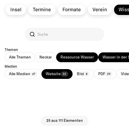
Insel
Termine
Formate
Verein
Wis
Themen
Alle Themen
Neckar
Ressource Wasser
Wasser in der 
Medien
Alle Medien
Website
Bild
PDF
Vid
67
22
8
29
25 aus 111 Elementen