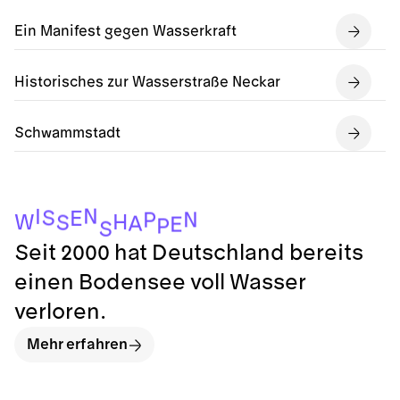
Ein Manifest gegen Wasserkraft
Historisches zur Wasserstraße Neckar
Schwammstadt
N
I
S
E
N
P
H
W
S
A
E
P
S
Seit 2000 hat Deutschland bereits
einen Bodensee voll Wasser
verloren.
Mehr erfahren