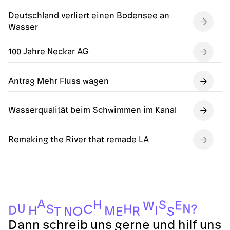
Deutschland verliert einen Bodensee an
Wasser
100 Jahre Neckar AG
Antrag Mehr Fluss wagen
Wasserqualität beim Schwimmen im Kanal
Remaking the River that remade LA
A
H
S
E
W
U
N
H
S
?
C
D
H
I
M
R
O
S
E
T
N
Dann schreib uns gerne und hilf uns