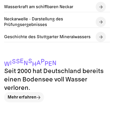
Wasserkraft am schiffbaren Neckar
Neckarwelle - Darstellung des
Prüfungsergebnisses
Geschichte des Stuttgarter Mineralwassers
E
S
S
P
S
A
I
N
N
P
E
W
H
Seit 2000 hat Deutschland bereits
einen Bodensee voll Wasser
verloren.
Mehr erfahren