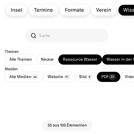
Insel
Termine
Formate
Verein
Wis
Themen
Alle Themen
Neckar
Ressource Wasser
Wasser in der 
Medien
Alle Medien
Website
Bild
PDF
Vide
66
21
8
31
33 aus 103 Elementen