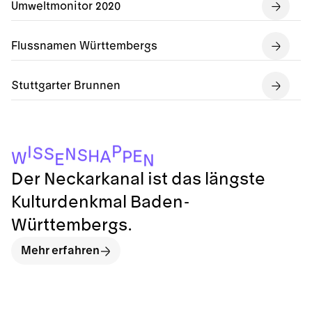
Umweltmonitor 2020
Flussnamen Württembergs
Stuttgarter Brunnen
P
I
S
S
N
S
H
E
A
P
W
E
N
Der Neckarkanal ist das längste
Kulturdenkmal Baden-
Württembergs.
Mehr erfahren