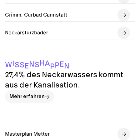
Grimm: Curbad Cannstatt
Neckarsturzbäder
H
A
I
N
E
W
S
S
S
P
E
N
P
27,4% des Neckarwassers kommt
aus der Kanalisation.
Mehr erfahren
Masterplan Metter