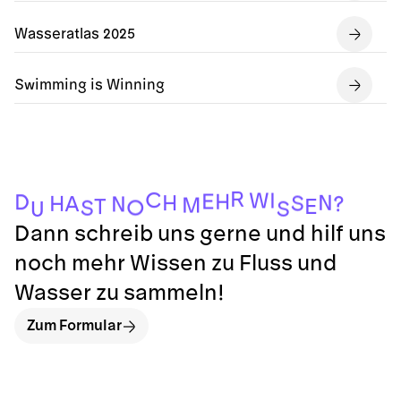
Wasseratlas 2025
Swimming is Winning
R
C
W
I
E
H
D
N
H
S
H
A
?
N
M
E
T
O
S
S
U
Dann schreib uns gerne und hilf uns
noch mehr Wissen zu Fluss und
Wasser zu sammeln!
Zum Formular