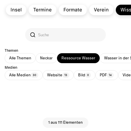
Insel
Termine
Formate
Verein
Wis
Themen
Alle Themen
Neckar
Ressource Wasser
Wasser in der 
Medien
Alle Medien
Website
Bild
PDF
Vide
30
13
0
14
1 aus 111 Elementen