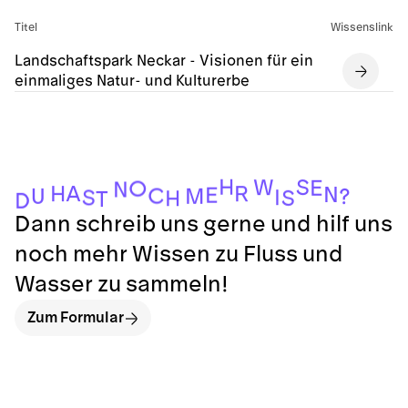
Titel
Wissenslink
Landschaftspark Neckar - Visionen für ein
einmaliges Natur- und Kulturerbe
H
S
W
E
O
N
A
H
R
N
E
C
M
U
?
I
S
S
H
T
D
Dann schreib uns gerne und hilf uns
noch mehr Wissen zu Fluss und
Wasser zu sammeln!
Zum Formular