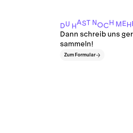
A
N
H
T
S
E
U
M
H
O
C
D
H
Dann schreib uns ger
sammeln!
Zum Formular