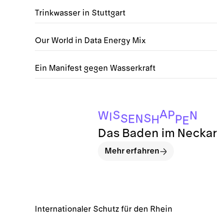
Trinkwasser in Stuttgart
Our World in Data Energy Mix
Ein Manifest gegen Wasserkraft
A
P
S
N
W
I
S
S
N
E
P
H
E
Das Baden im Neckar i
Mehr erfahren
Internationaler Schutz für den Rhein