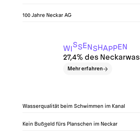
100 Jahre Neckar AG
S
E
N
E
S
N
H
A
P
W
S
P
I
27,4% des Neckarwass
Mehr erfahren
Wasserqualität beim Schwimmen im Kanal
Kein Bußgeld fürs Planschen im Neckar