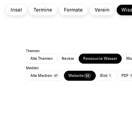
Insel
Termine
Formate
Verein
Wis
Themen
Alle Themen
Neckar
Ressource Wasser
Was
Medien
Alle Medien
Website
Bild
PDF
47
22
1
1