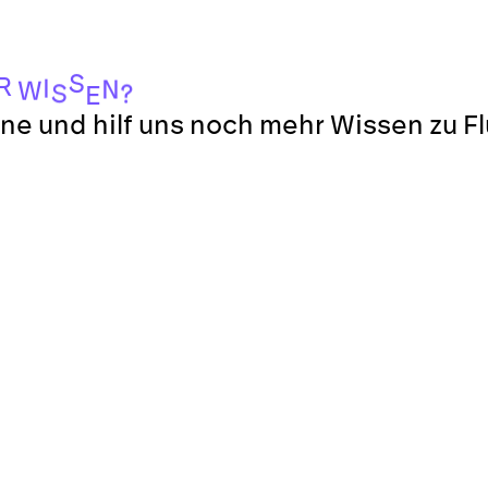
S
R
I
N
W
S
?
E
ne und hilf uns noch mehr Wissen zu F