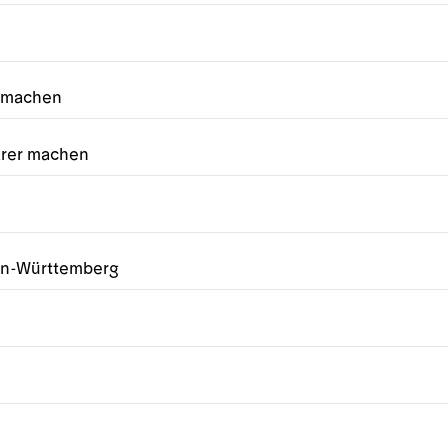
r machen
arer machen
en-Württemberg