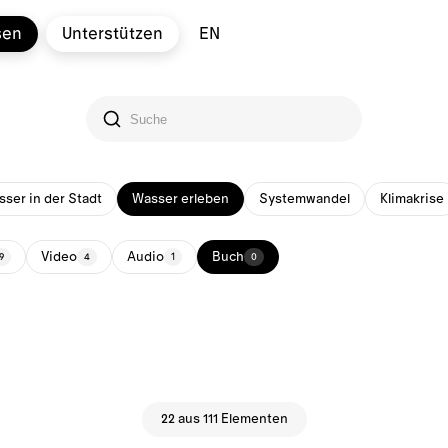
sen
Unterstützen
EN
ser in der Stadt
Wasser erleben
Systemwandel
Klimakrise
Video
Audio
Buch
9
4
1
0
22 aus 111 Elementen