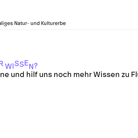
liges Natur- und Kulturerbe
E
S
R
S
?
I
W
N
ne und hilf uns noch mehr Wissen zu F