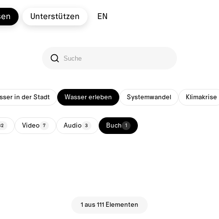
sen
Unterstützen
EN
ser in der Stadt
Wasser erleben
Systemwandel
Klimakrise
Video
Audio
Buch
32
7
3
1
1 aus 111 Elementen