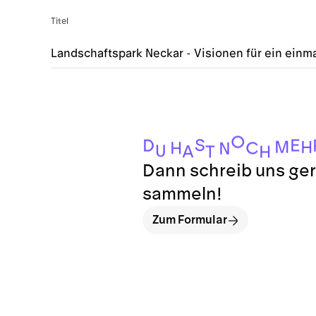
Titel
Landschaftspark Neckar - Visionen für ein einma
O
S
E
D
M
H
H
C
N
U
A
T
H
Dann schreib uns ger
sammeln!
Zum Formular