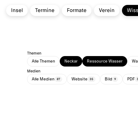
Insel
Termine
Formate
Verein
Wis
Themen
Alle Themen
Neckar
Ressource Wasser
Was
Medien
Alle Medien
Website
Bild
PDF
87
35
9