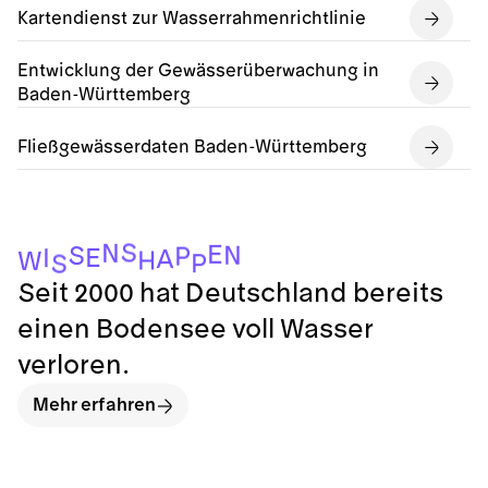
Kartendienst zur Wasserrahmenrichtlinie
Entwicklung der Gewässerüberwachung in
Baden-Württemberg
Fließgewässerdaten Baden-Württemberg
S
N
E
N
S
P
E
I
A
H
W
P
S
Seit 2000 hat Deutschland bereits
einen Bodensee voll Wasser
verloren.
Mehr erfahren