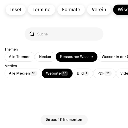
Insel
Termine
Formate
Verein
Wis
Themen
Alle Themen
Neckar
Ressource Wasser
Wasser in der 
Medien
Alle Medien
Website
Bild
PDF
Vid
54
25
1
22
26 aus 111 Elementen