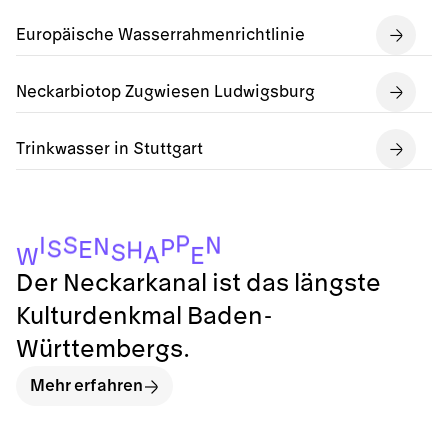
Europäische Wasserrahmenrichtlinie
Neckarbiotop Zugwiesen Ludwigsburg
Trinkwasser in Stuttgart
P
S
N
I
N
P
S
E
H
S
A
E
W
Der Neckarkanal ist das längste
Kulturdenkmal Baden-
Württembergs.
Mehr erfahren