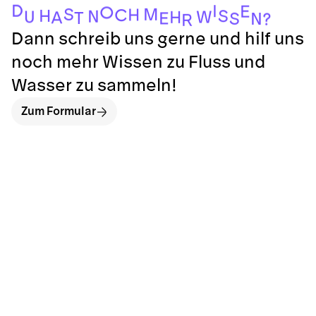
D
I
E
O
M
S
H
C
H
S
N
U
W
H
A
T
E
S
N
?
R
Dann schreib uns gerne und hilf uns
noch mehr Wissen zu Fluss und
Wasser zu sammeln!
Zum Formular