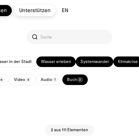
sen
Unterstützen
EN
ser in der Stadt
Wasser erleben
Systemwandel
Klimakrise
Video
Audio
Buch
24
4
1
2
2 aus 111 Elementen