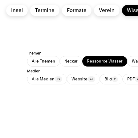
Insel
Termine
Formate
Verein
Wis
Themen
Alle Themen
Neckar
Ressource Wasser
Was
Medien
Alle Medien
Website
Bild
PDF
59
26
2