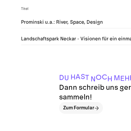
Titel
Prominski u.a.: River, Space, Design
Landschaftspark Neckar - Visionen für ein einma
S
A
C
H
O
T
D
M
U
H
E
H
N
Dann schreib uns ger
sammeln!
Zum Formular