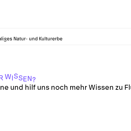
liges Natur- und Kulturerbe
S
W
R
S
I
N
E
?
ne und hilf uns noch mehr Wissen zu F