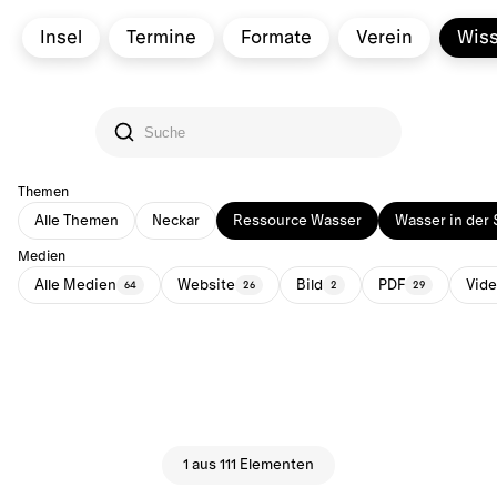
Insel
Termine
Formate
Verein
Wis
Themen
Alle Themen
Neckar
Ressource Wasser
Wasser in der 
Medien
Alle Medien
Website
Bild
PDF
Vid
64
26
2
29
1 aus 111 Elementen