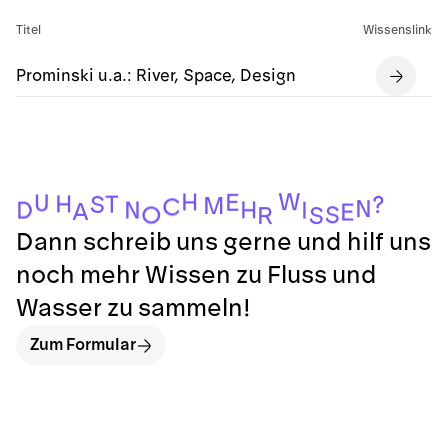
Titel
Wissenslink
Prominski u.a.: River, Space, Design
W
H
E
U
H
T
S
?
M
C
N
H
N
D
I
A
E
S
O
S
R
Dann schreib uns gerne und hilf uns
noch mehr Wissen zu Fluss und
Wasser zu sammeln!
Zum Formular