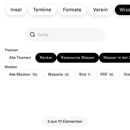
Insel
Termine
Formate
Verein
Wis
Themen
Alle Themen
Neckar
Ressource Wasser
Wasser in der 
Medien
Alle Medien
Website
Bild
PDF
Vid
104
43
9
38
2 aus 111 Elementen