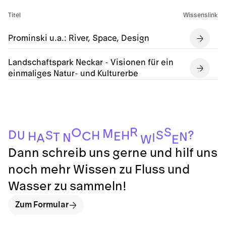
Titel
Wissenslink
Prominski u.a.: River, Space, Design
Landschaftspark Neckar - Visionen für ein
einmaliges Natur- und Kulturerbe
R
S
O
M
D
?
S
S
U
H
H
C
E
H
N
T
I
N
A
W
E
Dann schreib uns gerne und hilf uns
noch mehr Wissen zu Fluss und
Wasser zu sammeln!
Zum Formular