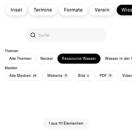
Insel
Termine
Formate
Verein
Wis
Themen
Alle Themen
Neckar
Ressource Wasser
Wasser in der 
Medien
Alle Medien
Website
Bild
PDF
Vide
49
17
6
19
1 aus 111 Elementen