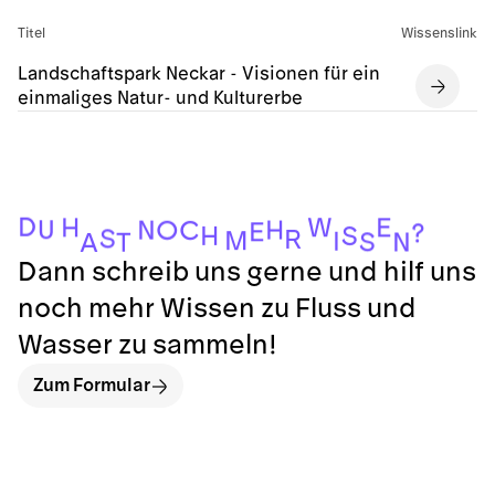
Titel
Wissenslink
Landschaftspark Neckar - Visionen für ein
einmaliges Natur- und Kulturerbe
D
W
H
E
U
H
N
O
C
E
?
H
S
S
R
M
I
S
N
T
A
Dann schreib uns gerne und hilf uns
noch mehr Wissen zu Fluss und
Wasser zu sammeln!
Zum Formular